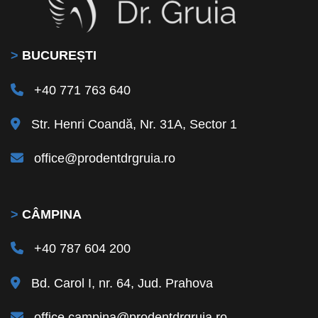
>
BUCUREȘTI
+40 771 763 640
Str. Henri Coandă, Nr. 31A, Sector 1
office@prodentdrgruia.ro
>
CÂMPINA
+40 787 604 200
Bd. Carol I, nr. 64, Jud. Prahova
office.campina@prodentdrgruia.ro