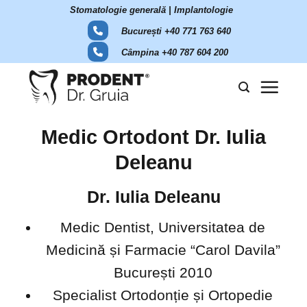
Skip
Stomatologie generală | Implantologie
to
București +40 771 763 640
content
Câmpina +40 787 604 200
Medic Ortodont Dr. Iulia
Deleanu
Dr. Iulia Deleanu
Medic Dentist, Universitatea de
Medicină și Farmacie “Carol Davila”
București 2010
Specialist Ortodonție și Ortopedie