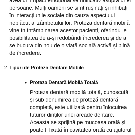
avea un impact emoțional semnificativ asupra unei
persoane. Mulți oameni se simt rușinați și inhibați
în interacțiunile sociale din cauza aspectului
neplăcut al zâmbetului lor. Proteza dentară mobilă
vine în întâmpinarea acestor pacienți, oferindu-le
posibilitatea de a-și redobândi încrederea și de a
se bucura din nou de o viață socială activă și plină
de încredere.
Tipuri de Proteze Dentare Mobile
Proteza Dentară Mobilă Totală
Proteza dentară mobilă totală, cunoscută
și sub denumirea de proteză dentară
completă, este utilizată pentru înlocuirea
tuturor dinților unei arcade dentare.
Aceasta se sprijină pe mucoasa orală și
poate fi fixată în cavitatea orală cu ajutorul