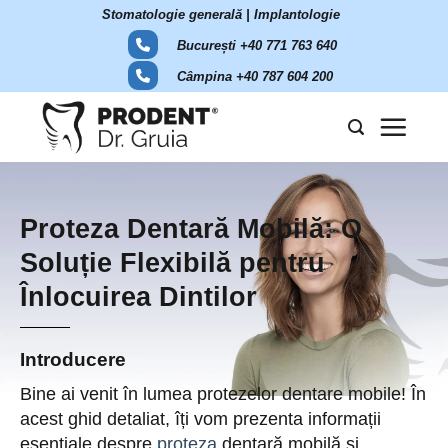
Skip
Stomatologie generală | Implantologie
to
București +40 771 763 640
content
Câmpina +40 787 604 200
Proteza Dentară Mobilă: O
Soluție Flexibilă pentru
Înlocuirea Dintilor
Introducere
Bine ai venit în lumea protezelor dentare mobile! În
acest ghid detaliat, îți vom prezenta informații
esențiale despre
proteza
dentară mobilă și