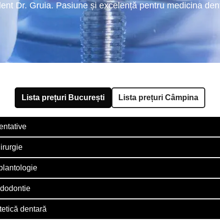
ent Dr. Gruia. Pasiune și excelență pentru medicina den
Lista prețuri București
Lista prețuri Câmpina
ientative
irurgie
plantologie
ndodontie
tetică dentară