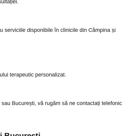
ltației.
 serviciile disponibile în clinicile din Câmpina și
nului terapeutic personalizat.
 sau București, vă rugăm să ne contactați telefonic
i București