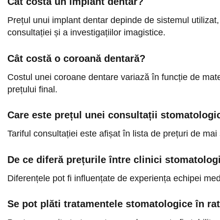
Cât costă un implant dentar?
Prețul unui implant dentar depinde de sistemul utilizat
consultației și a investigațiilor imagistice.
Cât costă o coroană dentară?
Costul unei coroane dentare variază în funcție de materia
prețului final.
Care este prețul unei consultații stomatologi
Tariful consultației este afișat în lista de prețuri de ma
De ce diferă prețurile între clinici stomatolog
Diferențele pot fi influențate de experiența echipei medi
Se pot plăti tratamentele stomatologice în ra