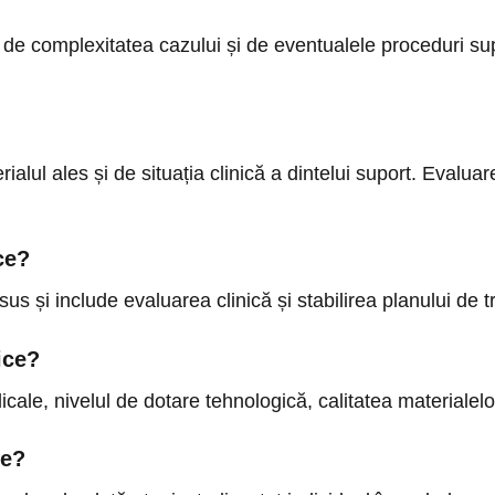
, de complexitatea cazului și de eventualele proceduri su
lul ales și de situația clinică a dintelui suport. Evaluare
ce?
i sus și include evaluarea clinică și stabilirea planului de 
ice?
cale, nivelul de dotare tehnologică, calitatea materialelor
te?