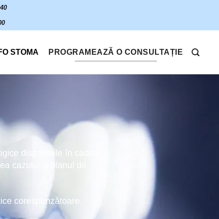
640
00
FO STOMA
PROGRAMEAZĂ O CONSULTAȚIE
ogice disponibile în cadrul
tea cazului și planul de
stice corespunzătoare.