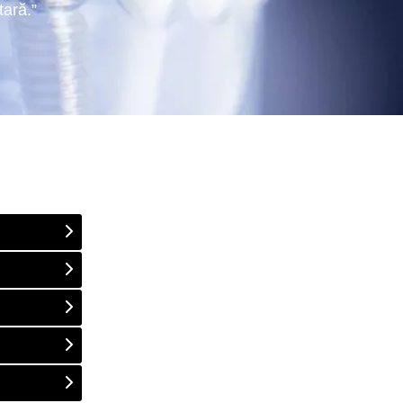
tară.”