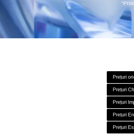
“Prod
Prețuri or
Prețuri Ch
Prețuri Im
Prețuri E
Prețuri Es