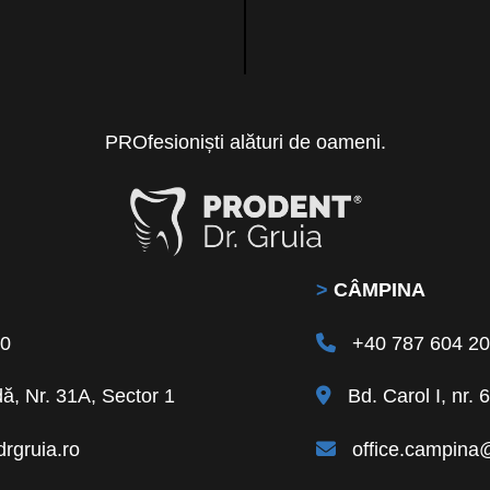
PROfesioniști alături de oameni.
>
CÂMPINA
40
+40 787 604 2
ă, Nr. 31A, Sector 1
Bd. Carol I, nr.
rgruia.ro
office.campina