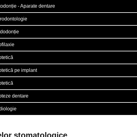
todonție - Aparate dentare
arodontologie
edodonție
ofilaxie
otetică
otetică pe implant
otetică
roteze dentare
diologie
elor stomatologice