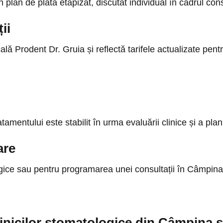
plan de plată etapizat, discutat individual în cadrul consu
ii
lă Prodent Dr. Gruia și reflectă tarifele actualizate pentru
ratamentului este stabilit în urma evaluării clinice și a pla
are
logice sau pentru programarea unei consultații în Câmpina
clinicilor stomatologice din Câmpina ș