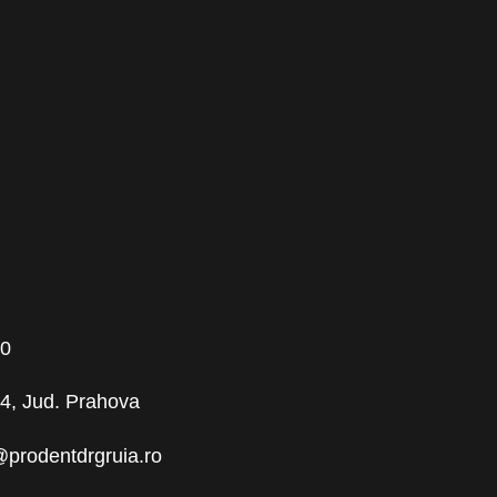
00
 64, Jud. Prahova
@prodentdrgruia.ro