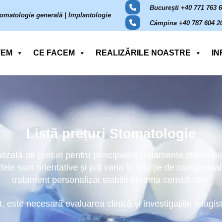
București +40 771 763 
omatologie generală | Implantologie
Câmpina +40 787 604 2
TEM
CE FACEM
REALIZĂRILE NOASTRE
IN
Listă prețuri Stomatologie
ualizată de prețuri pentru principalele tratamente stomatol
fele sunt orientative și pot varia în funcție de complexita
tratament personalizat stabilit în urma consultației.
, este necesară evaluarea clinică și investigațiile imagi