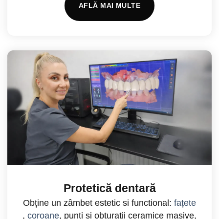
AFLĂ MAI MULTE
Protetică dentară
Obține un zâmbet estetic si functional:
fațete
,
coroane
, punți și obturații ceramice masive,