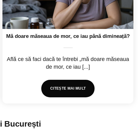
Mă doare măseaua de mor, ce iau până dimineață?
Află ce să faci dacă te întrebi „mă doare măseaua
de mor, ce iau [...]
CITEȘTE MAI MULT
i București