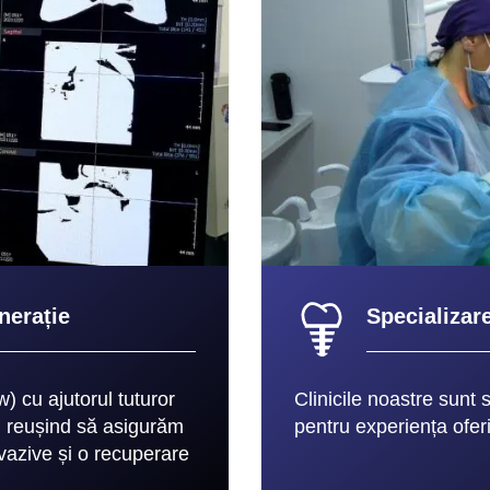
nerație
Specializar
w) cu ajutorul tuturor
Clinicile noastre sunt 
e, reușind să asigurăm
pentru experiența ofer
nvazive și o recuperare