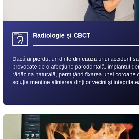
Radiologie și CBCT
Dacă ai pierdut un dinte din cauza unui accident sau
provocate de o afecțiune parodontală, implantul den
rădăcina naturală, permițând fixarea unei coroane 
soluție menține alinierea dinților vecini și integritat