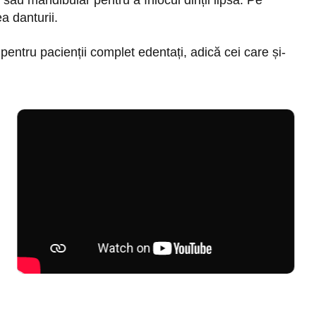
 sau mandibular pentru a înlocui dinții lipsă. Pe
a danturii.
 pentru pacienții complet edentați, adică cei care și-