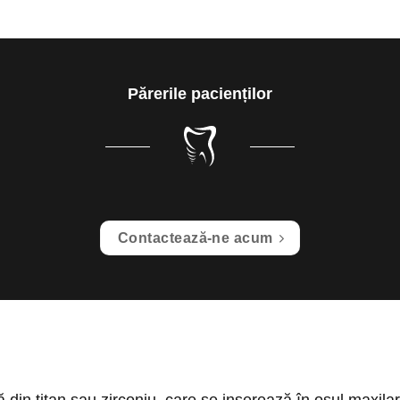
Părerile pacienților
Contactează-ne acum