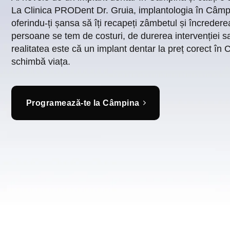
La Clinica PRODent Dr. Gruia, implantologia în Câmpi
oferindu-ți șansa să îți recapeți zâmbetul și încreder
persoane se tem de costuri, de durerea intervenției s
realitatea este că un implant dentar la preț corect în 
schimbă viața.
Programează-te la Câmpina