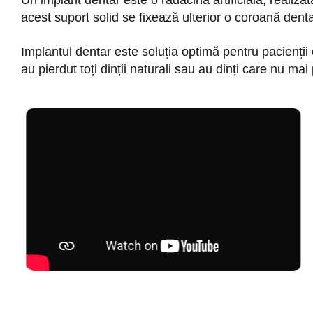
Un implant dentar este o rădăcină artificială, realizat
acest suport solid se fixează ulterior o coroană dentar
Implantul dentar este soluția optimă pentru pacienții 
au pierdut toți dinții naturali sau au dinți care nu mai p