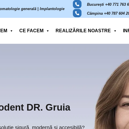
București +40 771 763 
omatologie generală | Implantologie
Câmpina +40 787 604 2
TEM
CE FACEM
REALIZĂRILE NOASTRE
IN
odent DR. Gruia
soluție sigură, modernă și accesibilă?