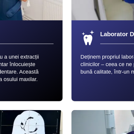
Laborator Di
 a unei extracții
Deținem propriul labora
tar înlocuiește
clinicilor – ceea ce ne
dentare. Această
bună calitate, într-un m
ea osului maxilar.