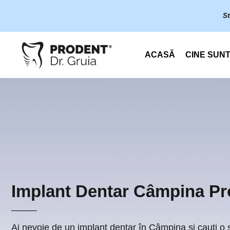
Skip
St
to
content
ACASĂ
CINE SUN
Implant Dentar Câmpina Pr
Ai nevoie de un implant dentar în Câmpina și cauți o 