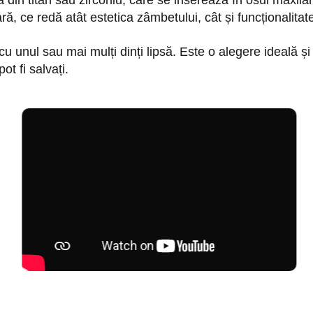
ă din titan sau zirconiu, care se inserează în osul maxilar
ă, ce redă atât estetica zâmbetului, cât și funcționalitate
cu unul sau mai mulți dinți lipsă. Este o alegere ideală și
ot fi salvați.