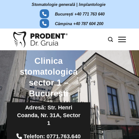
Skip
Stomatologie generală | Implantologie
to
București +40 771 763 640
content
Câmpina +40 787 604 200
Clinica
stomatologica
sector 1 –
Bucuresti
Adresă: Str. Henri
Coanda, Nr. 31A, Sector
1
Telefon:
0771.763.640