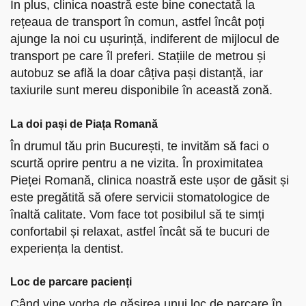
În plus, clinica noastră este bine conectată la
rețeaua de transport în comun, astfel încât poți
ajunge la noi cu ușurință, indiferent de mijlocul de
transport pe care îl preferi. Stațiile de metrou și
autobuz se află la doar câțiva pași distanță, iar
taxiurile sunt mereu disponibile în această zonă.
La doi pași de Piața Romană
În drumul tău prin București, te invităm să faci o
scurtă oprire pentru a ne vizita. În proximitatea
Pieței Romană, clinica noastră este ușor de găsit și
este pregătită să ofere servicii stomatologice de
înaltă calitate. Vom face tot posibilul să te simți
confortabil și relaxat, astfel încât să te bucuri de
experiența la dentist.
Loc de parcare pacienți
Când vine vorba de găsirea unui loc de parcare în