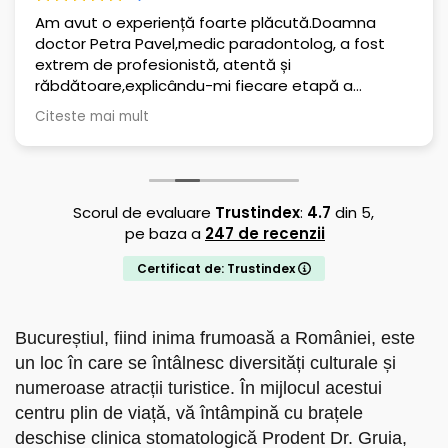
Am avut o experiență foarte plăcută.Doamna
doctor Petra Pavel,medic paradontolog, a fost
extrem de profesionistă, atentă și
răbdătoare,explicându-mi fiecare etapă a
tratamentului și răspunzând cu amabilitate la
Citeste mai mult
toate întrebările mele.De asemenea îi mulțumesc
doamnei Ioana Prini,asistent medical
chirurgie/igienist dentar, pentru detartrajul realizat
cu multă grijă,profesionalism și delicatețe.
Felicitări pentru seriozitate,amabilitate și grijă față
Scorul de evaluare
Trustindex
:
4.7
din 5,
de pacienți!Recomand cu toată încrederea!
pe baza a
247 de recenzii
Certificat de: Trustindex
Bucureștiul, fiind inima frumoasă a României, este
un loc în care se întâlnesc diversități culturale și
numeroase atracții turistice. În mijlocul acestui
centru plin de viață, vă întâmpină cu brațele
deschise clinica stomatologică Prodent Dr. Gruia,