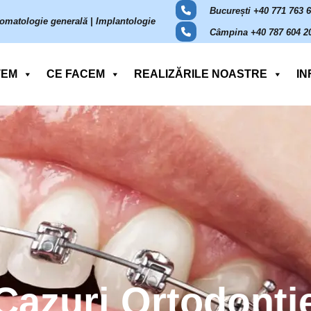
București +40 771 763 
omatologie generală | Implantologie
Câmpina +40 787 604 2
TEM
CE FACEM
REALIZĂRILE NOASTRE
IN
Cazuri Ortodonți