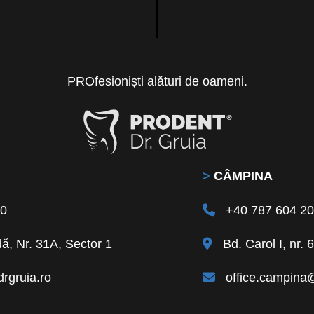
PROfesioniști alături de oameni.
>
CÂMPINA
40
+40 787 604 2
ă, Nr. 31A, Sector 1
Bd. Carol I, nr.
rgruia.ro
office.campina