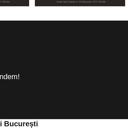
undem!
i București