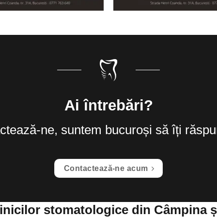
Ai întrebări?
ctează-ne, suntem bucuroși să îți răsp
Contactează-ne acum
clinicilor stomatologice din Câmpina ș