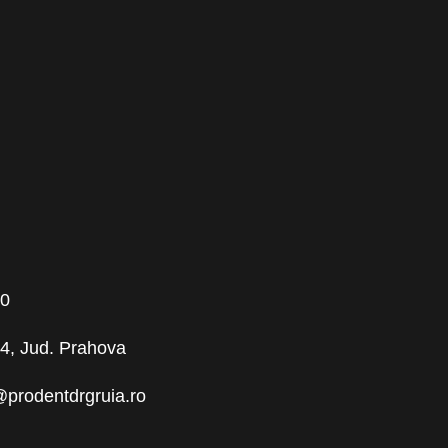
00
 64, Jud. Prahova
@prodentdrgruia.ro