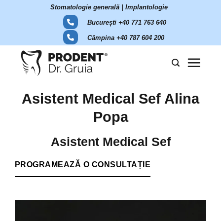
Skip
Stomatologie generală | Implantologie
to
București +40 771 763 640
content
Câmpina +40 787 604 200
Asistent Medical Sef Alina
Popa
Asistent Medical Sef
PROGRAMEAZĂ O CONSULTAȚIE