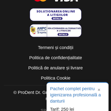
Termeni și condiții
Politica de confidențialitate
Politică de anulare și livrare
Politica Cookie
Pachet complet pentru
×
© ProDent Dr. Gruia 2026. Toate drepturile
igienizarea profesională a
rezervate.
danturii
Tarif: 250 lei
Sitemap HTML