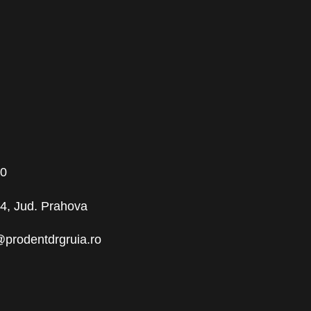
00
 64, Jud. Prahova
@prodentdrgruia.ro