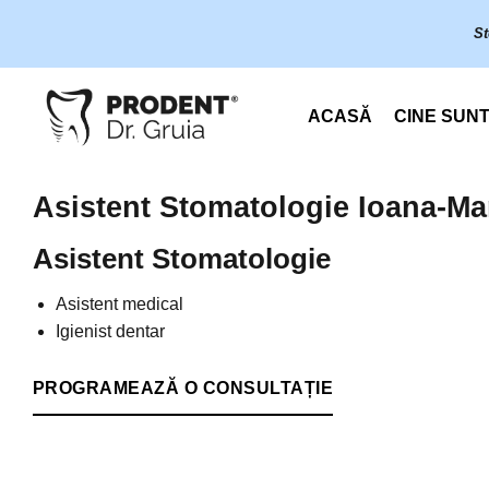
Skip
St
to
content
ACASĂ
CINE SUN
Asistent Stomatologie Ioana-Mar
Asistent Stomatologie
Asistent medical
Igienist dentar
PROGRAMEAZĂ O CONSULTAȚIE