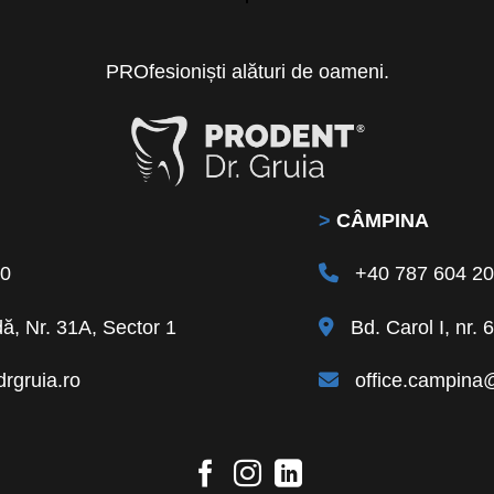
PROfesioniști alături de oameni.
>
CÂMPINA
40
+40 787 604 2
ă, Nr. 31A, Sector 1
Bd. Carol I, nr.
rgruia.ro
office.campina