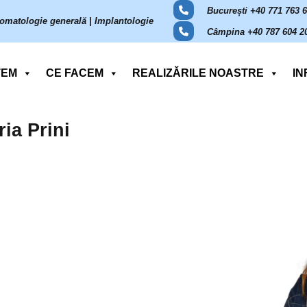
București +40 771 763 
omatologie generală | Implantologie
Câmpina +40 787 604 2
TEM
CE FACEM
REALIZĂRILE NOASTRE
IN
ia Prini