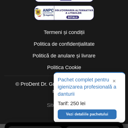
Termeni și condiții
Politica de confidențialitate
Politică de anulare și livrare
Politica Cookie
Pachet complet pentru
×
© ProDent Dr. Gruia 2026. Toate drepturile
igienizarea profesională a
rezervate.
danturii
Tarif: 250 lei
Sitemap HTML
Vezi detaliile pachetului