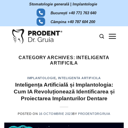
Skip
Stomatologie generală | Implantologie
to
București +40 771 763 640
content
Câmpina +40 787 604 200
CATEGORY ARCHIVES:
INTELIGENTA
ARTIFICILA
IMPLANTOLOGIE
,
INTELIGENTA ARTIFICILA
Inteligența Artificială și Implantologia:
Cum IA Revoluționează Identificarea și
Proiectarea Implanturilor Dentare
POSTED ON
16 OCTOMBRIE 2023
BY
PRODENTDRGRUIA