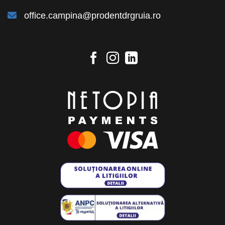
office.campina@prodentdrgruia.ro