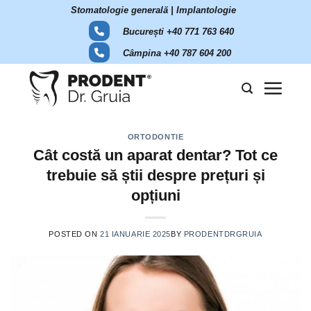
Skip
Stomatologie generală | Implantologie
to
București +40 771 763 640
content
Câmpina +40 787 604 200
ORTODONTIE
Cât costă un aparat dentar? Tot ce
trebuie să știi despre prețuri și
opțiuni
POSTED ON
21 IANUARIE 2025
BY
PRODENTDRGRUIA