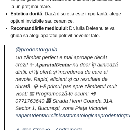
la un preț mai mare.
Estetica dorită:
Dacă discreția este importantă, alege
opțiuni invizibile sau ceramice.
Recomandările medicului:
Dr. Iulia Deleanu te va
ghida să alegi aparatul potrivit nevoilor tale.
@prodentdrgruia
Un zâmbet perfect e mai aproape decât
crezi! ✨ 𝐀𝐩𝐚𝐫𝐚𝐭𝐮𝐥𝐃𝐞𝐧𝐭𝐚𝐫 nu doar îți aliniează
dinții, ci îți oferă și încrederea de care ai
nevoie. Rapid, eficient și cu rezultate de
durată. 💎 Fă primul pas spre zâmbetul mult
visat! 📅 Programează-te acum: 📲
0771763640 🏢 Strada Henri Coanda 31A,
Sector 1, București, zona Piața Victoriei
#aparatdentar
#clinicastomatologica
#prodentdrgru
♬ Pop Groove – Andromeda