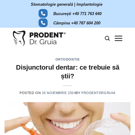
Skip
Stomatologie generală | Implantologie
to
București +40 771 763 640
content
Câmpina +40 787 604 200
ORTODONTIE
Disjunctorul dentar: ce trebuie să
știi?
POSTED ON
15 NOIEMBRIE 2024
BY
PRODENTDRGRUIA