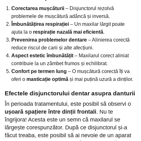
Corectarea mușcăturii
– Disjunctorul rezolvă
problemele de mușcătură adâncă și inversă.
Îmbunătățirea respirației
– Un maxilar lărgit poate
ajuta la o
respirație nazală mai eficientă
.
Prevenirea problemelor dentare
– Alinierea corectă
reduce riscul de carii și alte afecțiuni.
Aspect estetic îmbunătățit
– Maxilarul corect aliniat
contribuie la un zâmbet frumos și echilibrat.
Confort pe termen lung
– O mușcătură corectă îți va
oferi o
masticație optimă
și mai puțină uzură a dinților.
Efectele disjunctorului dentar asupra danturii
În perioada tratamentului, este posibil să observi o
ușoară spațiere între dinții frontali
. Nu te
îngrijora! Acesta este un semn că maxilarul se
lărgește corespunzător. După ce disjunctorul și-a
făcut treaba, este posibil să ai nevoie de un aparat