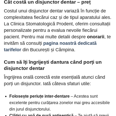
Cât costă un disjunctor dentar – preț
Costul unui disjunctor dentar variază în funcție de
complexitatea fiecărui caz și de tipul aparatului ales.
La Clinica Stomatologică Prodent, oferim consultații
personalizate pentru a evalua nevoile fiecărui
pacient. Pentru mai multe detalii despre
onorarii
, te
invităm să consulți
pagina noastră dedicată
tarifelor
din București și Câmpina.
Cum să îți îngrijești dantura când porți un
disjunctor dentar
Îngrijirea orală corectă este esențială atunci când
porți un disjunctor. Iată câteva sfaturi utile:
Folosește periuțe inter-dentare
– Acestea sunt
excelente pentru curățarea zonelor mai greu accesibile
din jurul disjunctorului.
Clătiri cu apă de gură antiseptică
– Te ajută să previi