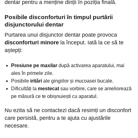
dentar pentru a menține dinții în poziția finală.
Posibile disconforturi în timpul purtării
disjunctorului dentar
Purtarea unui disjunctor dentar poate provoca
disconforturi minore
la început. Iată la ce să te
aștepți:
Presiune pe maxilar
după activarea aparatului, mai
ales în primele zile.
Posibile
iritări
ale gingiilor și mucoasei bucale.
Dificultăți la
mestecat
sau vorbire, care se ameliorează
pe măsură ce te obișnuiești cu aparatul.
Nu ezita să ne contactezi dacă resimți un disconfort
care persistă, pentru a te ajuta cu ajustările
necesare.