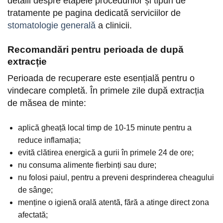
detalii despre etapele procedurilor și tipuri de
tratamente pe pagina dedicată serviciilor de
stomatologie generală
a clinicii.
Recomandări pentru perioada de după
extracție
Perioada de recuperare este esențială pentru o
vindecare completă. În primele zile după extracția
de măsea de minte:
aplică gheață local timp de 10-15 minute pentru a
reduce inflamația;
evită clătirea energică a gurii în primele 24 de ore;
nu consuma alimente fierbinți sau dure;
nu folosi paiul, pentru a preveni desprinderea cheagului
de sânge;
menține o igienă orală atentă, fără a atinge direct zona
afectată;