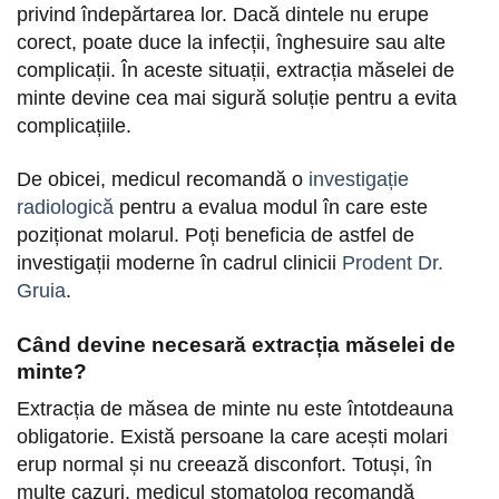
privind îndepărtarea lor. Dacă dintele nu erupe
corect, poate duce la infecții, înghesuire sau alte
complicații. În aceste situații, extracția măselei de
minte devine cea mai sigură soluție pentru a evita
complicațiile.
De obicei, medicul recomandă o
investigație
radiologică
pentru a evalua modul în care este
poziționat molarul. Poți beneficia de astfel de
investigații moderne în cadrul clinicii
Prodent Dr.
Gruia
.
Când devine necesară extracția măselei de
minte?
Extracția de măsea de minte nu este întotdeauna
obligatorie. Există persoane la care acești molari
erup normal și nu creează disconfort. Totuși, în
multe cazuri, medicul stomatolog recomandă