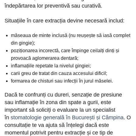
îndepărtarea lor preventivă sau curativă.
Situațiile în care extracția devine necesară includ:
măseaua de minte inclusă (nu reușește să iasă complet
din gingie);
poziționarea incorectă, care împinge ceilalți dinți și
provoacă aglomerarea dentară;
inflamațiile repetate la nivelul gingiei;
carii greu de tratat din cauza accesului dificil;
formarea de chisturi sau infecții în jurul măselei.
Dacă te confrunți cu dureri, senzație de presiune
sau inflamație în zona din spate a gurii, este
important să soliciți o evaluare la un specialist
în
stomatologie generală în București și Câmpina
. O
consultație te va ajuta să înțelegi dacă este
momentul potrivit pentru extracție și ce tip de