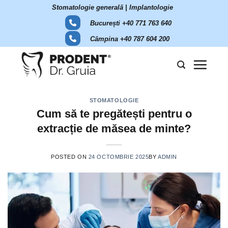
Skip
Stomatologie generală | Implantologie
to
București +40 771 763 640
content
Câmpina +40 787 604 200
STOMATOLOGIE
Cum să te pregătești pentru o
extracție de măsea de minte?
POSTED ON
24 OCTOMBRIE 2025
BY
ADMIN