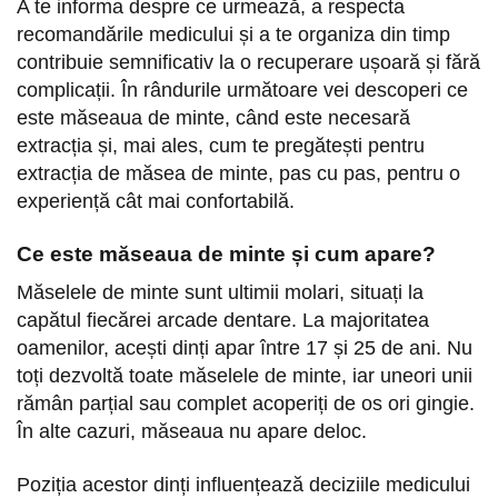
A te informa despre ce urmează, a respecta
recomandările medicului și a te organiza din timp
contribuie semnificativ la o recuperare ușoară și fără
complicații. În rândurile următoare vei descoperi ce
este măseaua de minte, când este necesară
extracția și, mai ales, cum te pregătești pentru
extracția de măsea de minte, pas cu pas, pentru o
experiență cât mai confortabilă.
Ce este măseaua de minte și cum apare?
Măselele de minte sunt ultimii molari, situați la
capătul fiecărei arcade dentare. La majoritatea
oamenilor, acești dinți apar între 17 și 25 de ani. Nu
toți dezvoltă toate măselele de minte, iar uneori unii
rămân parțial sau complet acoperiți de os ori gingie.
În alte cazuri, măseaua nu apare deloc.
Poziția acestor dinți influențează deciziile medicului