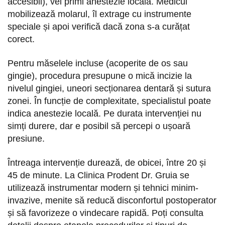
accesibil), vei primi anestezie locală. Medicul
mobilizează molarul, îl extrage cu instrumente
speciale și apoi verifică dacă zona s-a curățat
corect.
Pentru măselele incluse (acoperite de os sau
gingie), procedura presupune o mică incizie la
nivelul gingiei, uneori secționarea dentară și sutura
zonei. În funcție de complexitate, specialistul poate
indica anestezie locală. Pe durata intervenției nu
simți durere, dar e posibil să percepi o ușoară
presiune.
Întreaga intervenție durează, de obicei, între 20 și
45 de minute. La Clinica Prodent Dr. Gruia se
utilizează instrumentar modern și tehnici minim-
invazive, menite să reducă disconfortul postoperator
și să favorizeze o vindecare rapidă. Poți consulta