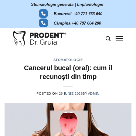
Skip
Stomatologie generală | Implantologie
to
București +40 771 763 640
content
Câmpina +40 787 604 200
STOMATOLOGIE
Cancerul bucal (oral): cum îl
recunoști din timp
POSTED ON
29 IUNIE 2026
BY
ADMIN